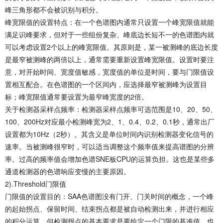
峰三角形都不会被识别与积分。
峰宽限值的设置特点：在一个色谱图内通常只设置一个峰宽限值就能
满足识峰要求，但对于一些组份复杂、峰底边长短不一的色谱图内就
可以考虑设置2个以上的峰宽限值。其原则是，某一被测峰的底边长度
是最窄被测峰的两倍以上，通常需要重新设置峰宽限值。设置时要注
意，对开始时间、宽度值敏感，宽度值的单位是时间，要与门限值设
置相互配合。在色谱图的一个区间内，应选择最窄被测峰为设置目
标；峰宽限值通常要设置为最窄峰宽度的2倍。
关于检测器采样点频率：检测器采样点频率可选范围是10、20、50、
100、200Hz对应最小检测峰宽为2、1、0.4、0.2、0.1秒，通常出厂
设置都为10Hz（2秒）。其含义是单位时间内识别检测器变化信号的
速率。当被测峰很窄时，可以适当调整这个频率值来提高谱图的分辨
率。过高的频率值会增加色谱SNE板CPU的运算负担。这也是某些多
通道检测器的色谱响应变慢的主要原因。
2).Threshold门限值
门限值的设置目的：SAA色谱图没有门开、门关时间的概念，一个峰
的起始拐点、保留时间、结束拐点都是被自动检测出来，并进行相应
的积分运算。但检测拐点的基本要求是要给定一个门限的基准值，也