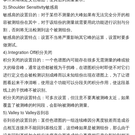
3).Shoulder Sensitivity敏感肩
敏感肩的设置目的：对于某些不测量的大峰如果有无法完全分开的相
容被测组份在其中，对于该组份的测量就需要用此功能进行识别与分
割，否则将无法检测到这个被测组份。
敏感肩的设置特点：设置不当将严重影响其它峰的运算，设置时要多
做测试。
4).Integration Off积分关闭
积分关闭的设置目的：一个色谱图内可能存在很多无需测量的峰或较
大的噪音峰，通常这些都被视为干扰峰，在谱图积分时即使不对它们
进行定义也会被检测识别成峰而以未知组份出现在谱图上，为了让谱
图看起来干净清晰，使用这个功能可以分段关闭积分作用，使这段基
线上的干扰峰不被识别。
积分关闭的设置特点：可多次设置，但注意不要离被测峰太近，如果
覆盖了被测峰的时间段，会影响被测峰的测量。
5).Valley to Valley谷到谷
谷到谷的设置目的：某些色谱图的一组连续峰因分离度较差而造成谷
点相互连接并不能回到基线位置，这些峰如果是被测组份，那么由于
没有回到基线加之组份浓度变化而造成的分离度相应变化影响到相连