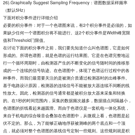
26).Graphically Suggest Sampling Frequency：谱图数据采样频率
（默认5Hz）
下面对积分事件进行详细介绍
必要的积分事件：对于一个色谱图来说，有2个积分事件是必须的，如
果缺少任何一个谱图积分将不能进行。这2个积分事件是Width峰宽限
值和Threshold门限值。
在讨论下面的积分事件之前，我们要先知道什么叫色谱图，它是如何
形成的。所谓色谱图，就是色谱的运行结果图。它是在色谱完整地运
行一个循环周期时，由检测器产生的不断变化的信号随时间的推移形
成的一个连续的信号轨迹。在色谱图中，体现了色谱运行过程中的各
种事件。而我们最需要关注的是被测介质通过检测器时的出峰事件。
基于电路设计原因，检测器的连续信号不能被放大器连续不间断的线
性放大。因此，检测器的信号通常都是被积分放大器来采集和转换
的。在1秒的时间范围内，采集的数据频次越多，数据描点间隔越小，
色谱图的折线看起来越圆滑。而由于色谱仪是一套机电一体化系统，
来自于机电的综合噪音会叠加在色谱图中，从微观上看，色谱图是起
伏不定的。那么，为了能够正确地俘获被测峰的两个底点和一个顶
点，就必须对整个色谱图的基线信号定制一些规则。这些规则就是积