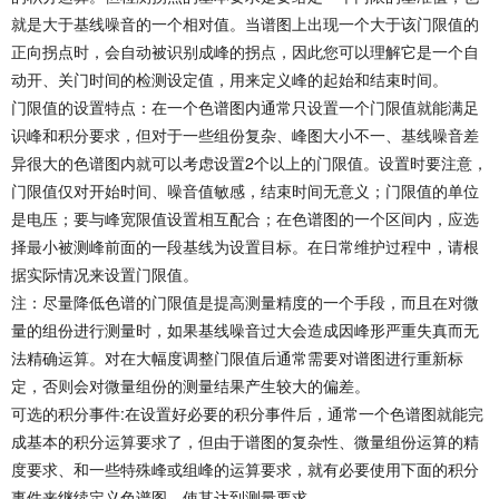
就是大于基线噪音的一个相对值。当谱图上出现一个大于该门限值的
正向拐点时，会自动被识别成峰的拐点，因此您可以理解它是一个自
动开、关门时间的检测设定值，用来定义峰的起始和结束时间。
门限值的设置特点：在一个色谱图内通常只设置一个门限值就能满足
识峰和积分要求，但对于一些组份复杂、峰图大小不一、基线噪音差
异很大的色谱图内就可以考虑设置2个以上的门限值。设置时要注意，
门限值仅对开始时间、噪音值敏感，结束时间无意义；门限值的单位
是电压；要与峰宽限值设置相互配合；在色谱图的一个区间内，应选
择最小被测峰前面的一段基线为设置目标。在日常维护过程中，请根
据实际情况来设置门限值。
注：尽量降低色谱的门限值是提高测量精度的一个手段，而且在对微
量的组份进行测量时，如果基线噪音过大会造成因峰形严重失真而无
法精确运算。对在大幅度调整门限值后通常需要对谱图进行重新标
定，否则会对微量组份的测量结果产生较大的偏差。
可选的积分事件:在设置好必要的积分事件后，通常一个色谱图就能完
成基本的积分运算要求了，但由于谱图的复杂性、微量组份运算的精
度要求、和一些特殊峰或组峰的运算要求，就有必要使用下面的积分
事件来继续定义色谱图，使其达到测量要求。