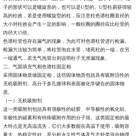
子的形状可以是螺旋形的，也可以是U型的。U型柱易获得较
高的柱效，若是使用螺旋型的柱，应注意柱色谱柱圈直径的
大小对柱效会产生一定的影响，一般柱圈的圈径应比柱管的
内径大15倍。
色谱柱管也存在漏气的现象，为此可对色谱柱管进行检漏。
检漏方法较为简单，将柱管泡在水里，堵死柱的一端，在另
一端通气，若无气泡冒出则说明柱子无泄漏现象。
二、气固填充气相色谱柱固定相
采用固体物质做固定相，这些固体物质包括具有吸附活性的
无机吸附剂、高分子多孔微球和表面被化学键合的固体物
质。
（一）无机吸附剂
这一类吸附剂包括具有强极性的硅胶、中等极性的氧化铝、
非极性的碳素和有特殊吸附作用的分子筛。这类固定相的最
大特点是无高温流失，它们大多数能在高温下使用，吸附容
量大，热稳定性好，是分析永久性气体及气态烃类混合物理