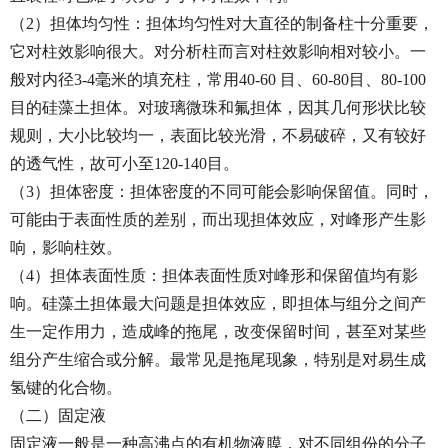
（2）担体均匀性：担体均匀性对大直径的制备柱十分重要，
它对柱效影响很大。对分析柱而言对柱效影响相对较小。一
般对内径3-4毫米的填充柱，常用40-60 目、60-80目、80-100
目的硅藻土担体。对玻璃微珠和氟担体，因其几何形状比较
规则，大小比较均一，表面比较光滑，不易破碎，又有较好
的透气性，故可小至120-140目。
（3）担体密度：担体密度的不同可能会影响保留值。同时，
可能由于表面性质的差别，而出现担体效应，对峰形产生影
响，影响柱效。
（4）担体表面性质：担体表面性质对峰形和保留值均有影
响。硅藻土担体最大问题是担体效应，即担体与组分之间产
生一定作用力，造成峰的拖尾，改变保留时间，甚至对某些
组分产生缩合或分解。最常见是拖尾现象，特别是对易生成
氢键的化合物。
（二）固定液
固定液一般是一种高沸点的有机物液膜，对不同组份的分子