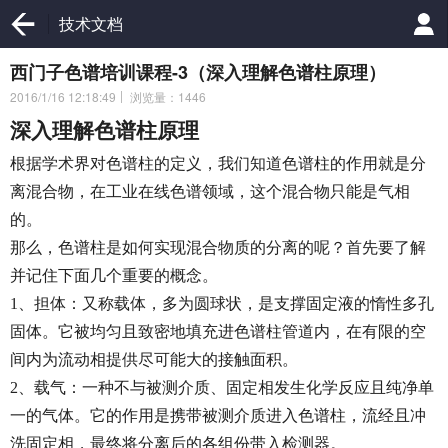
技术文档
西门子色谱培训课程-3（深入理解色谱柱原理）
2016/1/16 12:18:49
浏览量：1446
深入理解色谱柱原理
根据学术界对色谱柱的定义，我们知道色谱柱的作用就是分
离混合物，在工业在线色谱领域，这个混合物只能是气相
的。
那么，色谱柱是如何实现混合物质的分离的呢？首先要了解
并记住下面几个重要的概念。
1、担体：又称载体，多为圆球状，是支撑固定液的惰性多孔
固体。它被均匀且致密地填充进色谱柱管道内，在有限的空
间内为流动相提供尽可能大的接触面积。
2、载气：一种不与被测介质、固定相发生化学反应且纯净单
一的气体。它的作用是携带被测介质进入色谱柱，流经且冲
洗固定相，最终将分离后的各组份带入检测器。