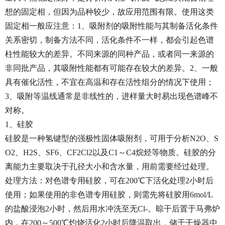
想的固定相，但因为品种较少，故应用范围有限。使用这类
固定相一般应注意：1、吸附剂的吸附性能与其制备活化条件
关系密切，制备方法不同，活化条件不一样，都会引起色谱
柱性能较大的差异。不同来源的同种产品，或者同一来源的
非同批产品，其吸附性能都有可能存在较大的差异。2、一般
具有催化活性，不宜在高温和存在活性组分的情况下使用；
3、吸附等温线通常是非线性的，进样量大时易出现色谱峰不
对称。
1、硅胶
硅胶是一种氢键型的强极性固体吸附剂，可用于分析N2O、S
O2、H2S、SF6、CF2Cl2以及C1～C4烷烃等物质。硅胶的分
离能力主要取决于孔径大小和含水量，用前需要经过处理。
处理方法：对色谱专用硅胶，可在200℃下活化处理2小时后
使用；如果使用的非色谱专用硅胶，则需先将硅胶用6mol/L
的盐酸浸泡2小时，然后用水冲洗至无Cl-。晾干后置于马弗炉
内，在200～500℃灼烧活化2小时后降温取出，储于干燥器中