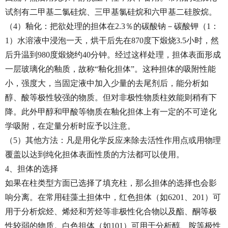
试剂有二甲基二氯硅烷、三甲基氯硅烷和六甲基二硅胺烷。
（4）釉化：把欲处理的担体在2.3％的碳酸钠－碳酸钾（1：
1）水溶液中浸泡一天，烘干后先在870度下煅烧3.5小时，然
后升温到980度煅烧约40分钟。经过这样处理，担体表面形成
一层玻璃化的釉质，故称“釉化担体”。这种担体的吸附性能
小，强度大，当固定液中加入少量的去尾剂后，能分析如
醇、酸等极性较强的物质。但对非极性物质柱效能则稍有下
降。此外甲醇和甲酸等物质在釉化担体上有一定的不可逆化
学吸附，在定量分析时应予以注意。
（5）其他方法：凡是用化学反应来除去活性作用点或用物理
覆盖以达到纯化担体表面性质的方法都可以使用。
4、担体的选择
如果在柱类型方面已选择了填充柱，那么担体的选择也会影
响分离。在常用硅藻土担体中，红色担体（如6201、201）可
用于分析烷烃、烯烃和芳烃等非极性化合物以及酯、酮等极
性较弱的物质。白色担体（如101）可用于分析醇、胺等极性