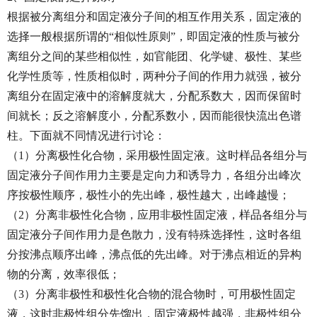
根据被分离组分和固定液分子间的相互作用关系，固定液的
选择一般根据所谓的“相似性原则”，即固定液的性质与被分
离组分之间的某些相似性，如官能团、化学键、极性、某些
化学性质等，性质相似时，两种分子间的作用力就强，被分
离组分在固定液中的溶解度就大，分配系数大，因而保留时
间就长；反之溶解度小，分配系数小，因而能很快流出色谱
柱。下面就不同情况进行讨论：
（1）分离极性化合物，采用极性固定液。这时样品各组分与
固定液分子间作用力主要是定向力和诱导力，各组分出峰次
序按极性顺序，极性小的先出峰，极性越大，出峰越慢；
（2）分离非极性化合物，应用非极性固定液，样品各组分与
固定液分子间作用力是色散力，没有特殊选择性，这时各组
分按沸点顺序出峰，沸点低的先出峰。对于沸点相近的异构
物的分离，效率很低；
（3）分离非极性和极性化合物的混合物时，可用极性固定
液，这时非极性组分先馏出，固定液极性越强，非极性组分