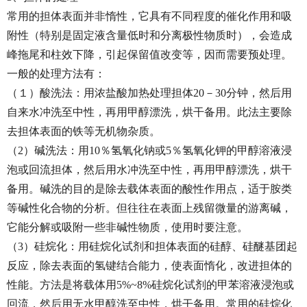
常用的担体表面并非惰性，它具有不同程度的催化作用和吸
附性（特别是固定液含量低时和分离极性物质时），会造成
峰拖尾和柱效下降，引起保留值改变等，因而需要预处理。
一般的处理方法有：
（１）酸洗法：用浓盐酸加热处理担体20－30分钟，然后用
自来水冲洗至中性，再用甲醇漂洗，烘干备用。此法主要除
去担体表面的铁等无机物杂质。
（2）碱洗法：用10％氢氧化钠或5％氢氧化钾的甲醇溶液浸
泡或回流担体，然后用水冲洗至中性，再用甲醇漂洗，烘干
备用。碱洗的目的是除去载体表面的酸性作用点，适于胺类
等碱性化合物的分析。但往往在表面上残留微量的游离碱，
它能分解或吸附一些非碱性物质，使用时要注意。
（3）硅烷化：用硅烷化试剂和担体表面的硅醇、硅醚基团起
反应，除去表面的氢键结合能力，使表面惰化，改进担体的
性能。方法是将载体用5%~8%硅烷化试剂的甲苯溶液浸泡或
回流，然后用无水甲醇洗至中性，烘干备用。常用的硅烷化