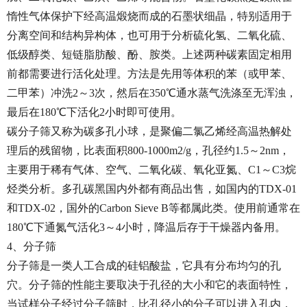
惰性气体保护下经高温煅烧而成的石墨状细晶，特别适用于
分离空间和结构异构体，也可用于分析硫化氢、二氧化硫、
低级醇类、短链脂肪酸、酚、胺类。上述两种碳素固定相用
前都需要进行活化处理。方法是先用等体积的苯（或甲苯、
二甲苯）冲洗2～3次，然后在350℃通水蒸气洗涤至无浑浊，
最后在180℃下活化2小时即可使用。
碳分子筛又称为碳多孔小球，是聚偏二氯乙烯经高温热解处
理后的残留物，比表面积800-1000m2/g，孔径约1.5～2nm，
主要用于稀有气体、空气、二氧化碳、氧化亚氮、C1～C3烷
烃类分析。多孔碳黑国内外都有商品出售，如国内的TDX-01
和TDX-02，国外的Carbon Sieve B等都属此类。使用前通常在
180℃下通氮气活化3～4小时，降温后存于干燥器内备用。
4、分子筛
分子筛是一类人工合成的硅铝酸盐，它具有分布均匀的孔
穴。分子筛的性能主要取决于孔径的大小和它的表面特性，
当试样分子经过分子筛时，比孔径小的分子可以进入孔内，