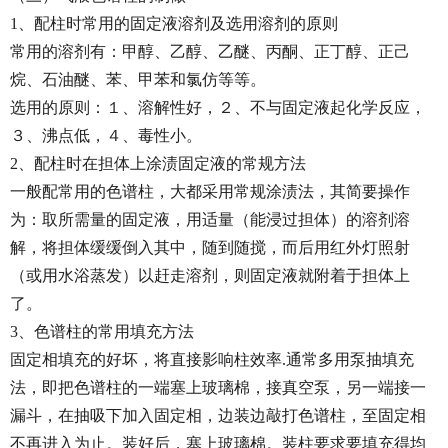
1、配柱时常用的固定液溶剂及选用溶剂的原则
常用的溶剂有：甲醇、乙醇、乙醚、丙酮、正丁醇、正己
烷、石油醚、苯、甲苯和氯仿等等。
选用的原则：１、溶解性好，２、不与固定液起化学反应，
３、沸点低，４、毒性小。
2、配柱时在担体上涂渍固定液的常规方法
一般配常用的色谱柱，大都采用常规涂渍法，其简要操作
为：取所需量的固定液，用适量（能浸过担体）的溶剂溶
解，将担体缓缓倒入其中，随到随搅，而后用红外灯照射
（或用水浴蒸发）以赶走溶剂，则固定液就附着于担体上
了。
3、色谱柱的常用填充方法
固定相填充的好坏，将直接影响柱效率.通常多用泵抽填充
法，即把色谱柱的一端塞上玻璃棉，接真空泵，另一端接一
漏斗，在抽吸下加入固定相，边装边敲打色谱柱，至固定相
不再进入为止。装好后，塞上玻璃棉。装柱要求要填充得均