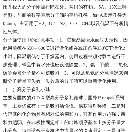
比孔径大的分子则被排除在外。常用的有4A、5A、13X三种
类型，前面的数字表示分子筛的平均孔径，如4A表示孔径为
0.4nm。主要用于H2、O2、N2、CO、CH4以及低温下分析惰
性气体。
分子筛使用中的注意事项：1、它极易因吸水而失去活性，因
此用前须在550～600℃进行活化或在减压条件350℃下活化2
小时，降温后储存于干燥器内。使用过程中须对载气进行干
燥处理，样品中有水分也应设法除去。2、氨、甲酸、二氧化
碳等会被分子筛不可逆吸附。3、可以从氧氮的分离情况来判
断分子筛是否失效，失效后的分子筛可以重新活化使用。
（二）高分子多孔小球
主要有国内的ＧＤＸ型高分子多孔微球，国外Ｐorapak系列
等。主要优点有：一是吸附活性低、易获得对称峰，二是对
含羟基的化合物具有相对低的亲和力，羟基作用力赿强，亲
和力赿弱。在非极性固定相上的出峰顺序基本上按分子量大
小分离，特别适合于有机物中痕量水的快速测定；三是可选