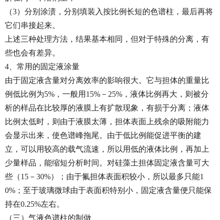
（3）分别涂渍，分别填装入按比例长短的色谱柱，最后再将
它们串接起来。
上述三种处理方法，结果基本相同，但对于特殊的分离，有
些也会有差异。
4、常用的固定液涂量
由于固定液含量对分离效率的影响很大。它与担体的重量比
例低比例为5%，一般用15%－25%，液体比例再大，则被分
析的样品在比较厚的液膜上有扩散现象，有损于分离；液体
比例太低时，则由于液膜太薄，担体表面上残余的吸附能力
会显示出来，使色谱峰拖尾。由于低比例能促进平衡的建
立，可以用较高的载气流速，所以用低的液体比例，再加上
少量样品，能缩短分析时间。对硅藻土担体固定液含量可大
些（15－30%）；由于氟担体表面积较小，所以最多只能1
0%；至于玻璃微球由于表面积特别小，固定液含量便只能保
持在0.25%左右。
（三）气液色谱柱的制做