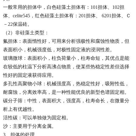
一般常用的担体中，白色硅藻土担体有：101担体、102担
体、celite545，红色硅藻土担体有：201担体、 6201担体、Ｃ
－22保温砖。
（2）非硅藻土类型：
氟担体：表面惰性好，可用来分析强极性和腐蚀性物质，但
表面积小，机械强度低，对极性固定液的浸润性差。
玻璃微球：表面积小，柱负荷量小，柱寿命短，其优点是能
在较低的柱温下分析高沸点物质，使某些热稳定性差但选择
性好的固定液获得应用。
多孔性高聚物小球：机械强度高，热稳定性好，吸附性低，
耐腐蚀，分离效率高，是一种性能优良的新型色谱固定相。
碳分子筛：中性，表面积大，强度高，柱寿命长，在微量分
析上有优越性。
活性碳：可以单独做为固定相。
沙：主要用于分离金属。
3、担体的处理