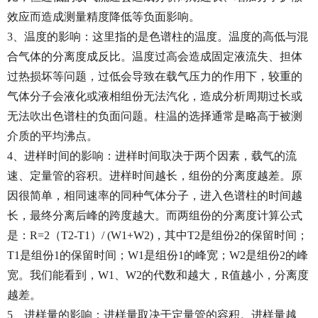
效应而造成测量精度降低等负面影响。
3、温度的影响：这里指的是色谱柱的温度。温度的高低与混
合气体的分离度成反比。温度过高会造成固定液流失、担体
过热损坏等问题，过低会导致在载气压力的作用下，较重的
气体分子会液化或液相组份无法汽化，造成分析周期过长或
无法吹出色谱柱的负面问题。柱温的选择通常是略高于被测
介质的平均沸点。
4、进样时间的影响：进样时间取决于两个因素，载气的流
速、定量管的容积。进样时间越长，组份的分离度越差。原
因很简单，相同速率的同种气体分子，进入色谱柱的时间越
长，最终分离后峰的跨度越大。而两组份的分离度计算公式
是：R=2（T2-T1）/ (W1+W2)，其中T2是组份2的保留时间；
T1是组份1的保留时间；W1是组份1的峰宽；W2是组份2的峰
宽。我们能看到，W1、W2的代数和越大，R值越小，分离度
越差。
5、进样量的影响：进样量取决于定量管的容积。进样量越