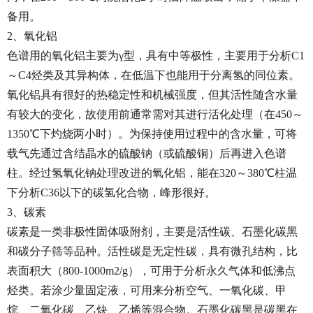
备用。
2、氧化铝
色谱用的氧化铝主要为γ型，具有中等极性，主要用于分析C1
～C4烃类及其异构体，在低温下也能用于分离氢的同位素。
氧化铝具有很好的热稳定性和机械强度，但其活性随含水量
有较大的变化，故使用前通常需对其进行活化处理（在450～
1350℃下灼烧两小时）。为保持使用过程中的含水量，可将
载气先通过含结晶水的硫酸钠（或硫酸铜）后再进入色谱
柱。经过氢氧化钠处理改进的氧化铝，能在320～380℃柱温
下分析C36以下的碳氢化合物，峰形很好。
3、碳素
碳素是一类非极性固体吸附剂，主要是活性碳、石墨化碳黑
和碳分子筛等品种。活性碳是无定性碳，具有微孔结构，比
表面积大（800-1000m2/g），可用于分析永久气体和低沸点
烃类。若涂少量固定液，可用来分析空气、一氧化碳、甲
烷、二氧化碳、乙炔、乙烯等混合物。石墨化碳黑是碳黑在