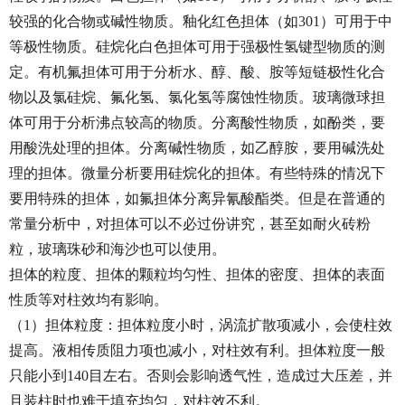
较强的化合物或碱性物质。釉化红色担体（如301）可用于中
等极性物质。硅烷化白色担体可用于强极性氢键型物质的测
定。有机氟担体可用于分析水、醇、酸、胺等短链极性化合
物以及氯硅烷、氟化氢、氯化氢等腐蚀性物质。玻璃微球担
体可用于分析沸点较高的物质。分离酸性物质，如酚类，要
用酸洗处理的担体。分离碱性物质，如乙醇胺，要用碱洗处
理的担体。微量分析要用硅烷化的担体。有些特殊的情况下
要用特殊的担体，如氟担体分离异氰酸酯类。但是在普通的
常量分析中，对担体可以不必过份讲究，甚至如耐火砖粉
粒，玻璃珠砂和海沙也可以使用。
担体的粒度、担体的颗粒均匀性、担体的密度、担体的表面
性质等对柱效均有影响。
（1）担体粒度：担体粒度小时，涡流扩散项减小，会使柱效
提高。液相传质阻力项也减小，对柱效有利。担体粒度一般
只能小到140目左右。否则会影响透气性，造成过大压差，并
且装柱时也难于填充均匀，对柱效不利。